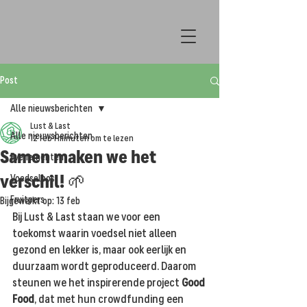
Post
Alle nieuwsberichten
Lust & Last
Alle nieuwsberichten
12 feb
1 minuten om te lezen
Samen maken we het
Evenementen
verschil! 🌱
Voedselbos
Fruitpers
Bijgewerkt op:
13 feb
Bij Lust & Last staan we voor een 
toekomst waarin voedsel niet alleen 
gezond en lekker is, maar ook eerlijk en 
duurzaam wordt geproduceerd. Daarom 
steunen we het inspirerende project 
Good 
Food
, dat met hun crowdfunding een 