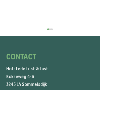
CONTACT
Hofstede Lust & Last
Kokseweg 4-6
zaterdag 5 september:
🌱 Groene Asperge
3245 LA Sommelsdijk
Open Voedselbossendag
Voedselbos: Lokaa
Biologisch en Heer
KvK
24480223
BTW NL821702427B01
​