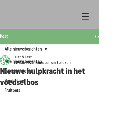
Post
Alle nieuwsberichten
Lust & Last
Alle nieuwsberichten
22 dec 2025
1 minuten om te lezen
Nieuwe hulpkracht in het
Evenementen
voedselbos
Voedselbos
Fruitpers