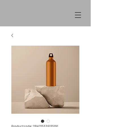
Productcode: 284215376135191