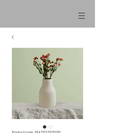
Productcode: 364215376135191