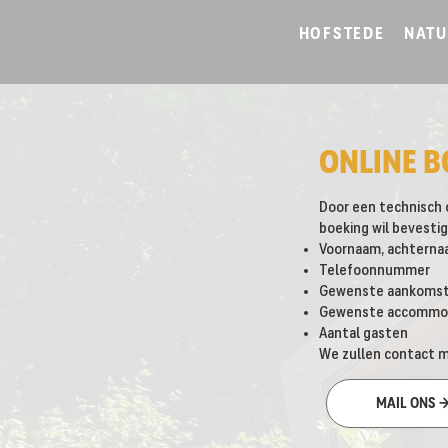
HOFSTEDE
NATU
ONLINE B
Door een technisch o
boeking wil bevesti
Voornaam, achternaa
Telefoonnummer
Gewenste aankomst
Gewenste accommodati
Aantal gasten
We zullen contact me
MAIL ONS 