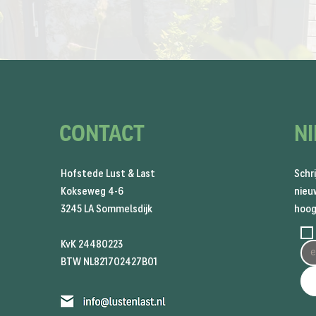
CONTACT
N
Hofstede Lust & Last
Schri
Kokseweg 4-6
nieuw
3245 LA Sommelsdijk
hoog
KvK 24480223
BTW NL821702427B01
​